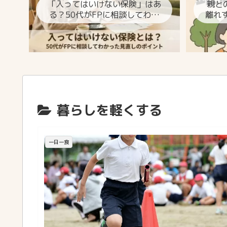
「入ってはいけない保険」はあ
親と
る？50代がFPに相談してわか
離れ
った見直しのポイント
暮らしを軽くする
一日一食