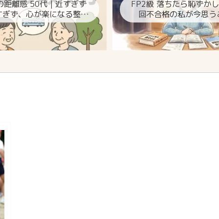
の距離感 50代｜近すぎず
FP2級 落ちたら恥ずか
すぎず、心が楽になる整え
回不合格の私が今思う
方