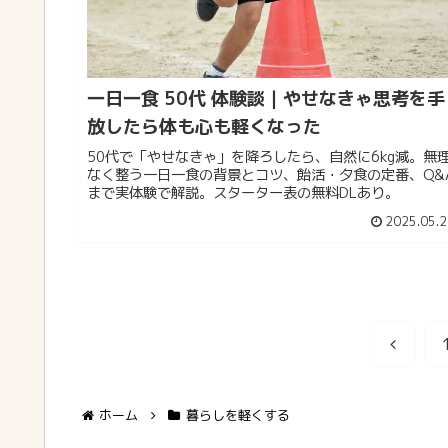
一日一食 50代 体験談｜やせなきゃ思考を手
放したら体も心も軽くなった
50代で「やせなきゃ」を降ろしたら、自然に6kg減。無
なく整う一日一食の背景とコツ、飴活・夕食の定番、Q&
まで実体験で解説。スターター表の無料DLあり。
2025.05.2
前
へ
ホーム
暮らしを軽くする