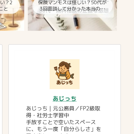
しい？2
保険マンモスは怪しい？50代が
こと
3回面談して分かった本当のと
ころ
あじっち
あじっち｜元公務員／FP2級取
得・社労士学習中
手放すことで空いたスペース
に、もう一度「自分らしさ」を