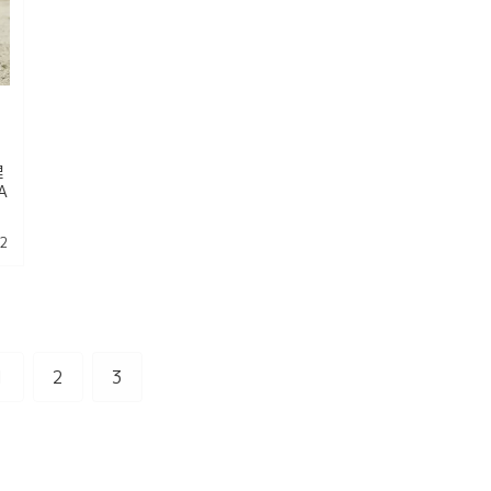
理
A
2
1
2
3