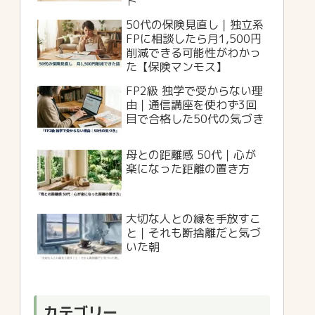
ト
50代の保険見直し｜独立系
FPに相談したら月1,500円
削減できる可能性がわかっ
た【保険マンモス】
FP2級 独学で受からない理
由｜通信講座を使わず3回
目で合格した50代の気づき
母との距離感 50代｜心が
楽になった距離の置き方
大切な人との縁を手放すこ
と｜それも断捨離だと気づ
いた朝
カテゴリー