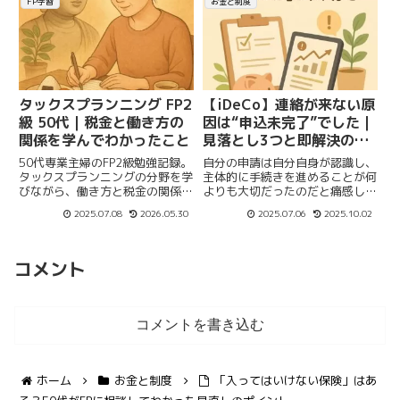
FP学習
お金と制度
タックスプランニング FP2
【iDeCo】連絡が来ない原
級 50代｜税金と働き方の
因は“申込未完了”でした｜
関係を学んでわかったこと
見落とし3つと即解決の手
順
50代専業主婦のFP2級勉強記録。
自分の申請は自分自身が認識し、
タックスプランニングの分野を学
主体的に手続きを進めることが何
びながら、働き方と税金の関係や
よりも大切だったのだと痛感しま
制度の理解の大切さについて体験
した。
2025.07.08
2026.05.30
2025.07.06
2025.10.02
を交えてまとめました。
コメント
コメントを書き込む
ホーム
お金と制度
「入ってはいけない保険」はあ