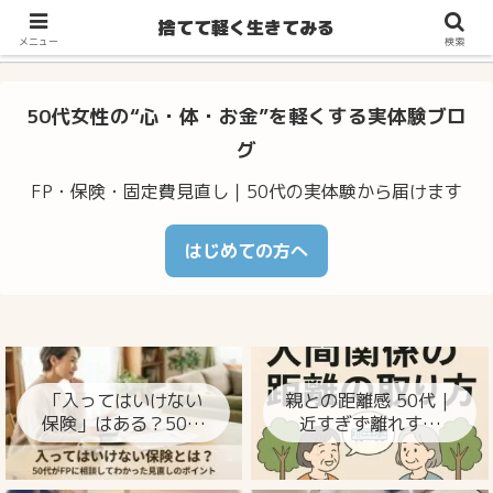
不安・体調のゆらぎ・お金の心配…50代からの暮らしをラクに整え
捨てて軽く生きてみる
るヒント
メニュー
検索
50代女性の“心・体・お金”を軽くする実体験ブロ
グ
FP・保険・固定費見直し｜50代の実体験から届けます
はじめての方へ
「入ってはいけない
親との距離感 50代｜
保険」はある？50代
近すぎず離れすぎ
がFPに相談してわか
ず、心が楽になる整
った見直しのポイン
え方