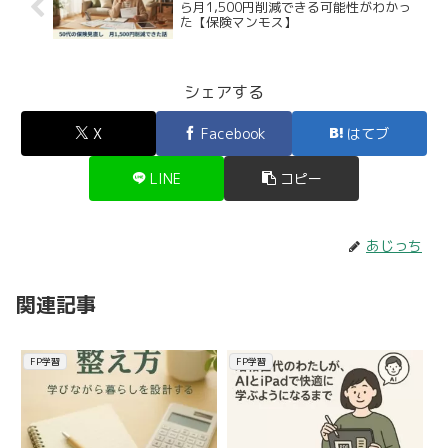
ら月1,500円削減できる可能性がわかっ
た【保険マンモス】
シェアする
X
Facebook
はてブ
LINE
コピー
あじっち
関連記事
FP学習
FP学習