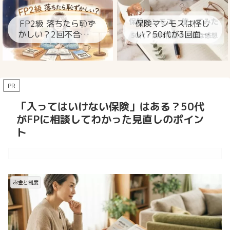
ト
FP2級 落ちたら恥ず
保険マンモスは怪し
かしい？2回不合格の
い？50代が3回面談
私が今思うこと
して分かった本当の
ところ
PR
「入ってはいけない保険」はある？50代
がFPに相談してわかった見直しのポイン
ト
お金と制度