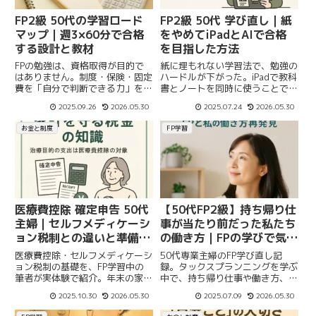
FP2級 50代の学習ロード
FP2級 50代 学び直し｜紙
マップ｜週3×60分で合格
をやめてiPadとAIで合格
する設計と教材
を目指した方法
FPの勉強は、資格取得が目的で
紙に埋もれない学習法で、勉強の
はありません。制度・保険・固定
ハードルが下がった。iPadで教科
費を「自分で判断できる力」を身
書とノートを同時に使うことで、
につけるための学び。50代の学
ストレスが減った。AIという存在
2025.09.26
2026.05.30
2025.07.24
2026.05.30
び直しを前提に、無理なく続く設
が、昭和世代の私に新しい勇気を
計と教材選びをまとめました。
くれた。「わからない」は、もう
お金と制度
FP学習
恥ずかしくない。調べたり聞けば
いいです。
医療費控除 確定申告 50代
【50代FP2級】持ち帰り仕
主婦｜セルフメディケーシ
事が当たり前だった私たち
ョン税制との違いと準備手
の働き方｜FPの学びで気づ
順
いたこと
医療費控除・セルフメディケーシ
50代専業主婦のFP学び直し記
ョン税制の基礎を、FP学習中の
録。タックスプランニングを学ぶ
筆者が実体験で紹介。年末の家計
中で、持ち帰り仕事や働き方、制
整理に役立つ制度と、無料FP相
度の変化について感じたことを体
2025.10.30
2026.05.30
2025.07.09
2026.05.30
談で安心を得る方法を解説。
験とともにまとめました。