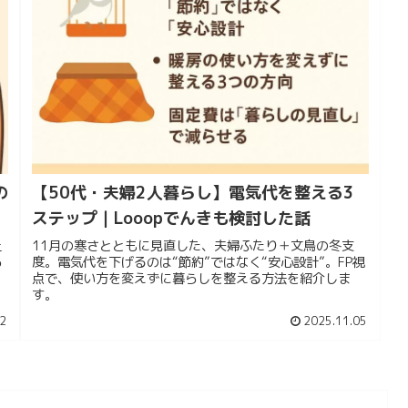
の
【50代・夫婦2人暮らし】電気代を整える3
ステップ｜Looopでんきも検討した話
上
11月の寒さとともに見直した、夫婦ふたり＋文鳥の冬支
ら
度。電気代を下げるのは“節約”ではなく“安心設計”。FP視
点で、使い方を変えずに暮らしを整える方法を紹介しま
す。
2
2025.11.05