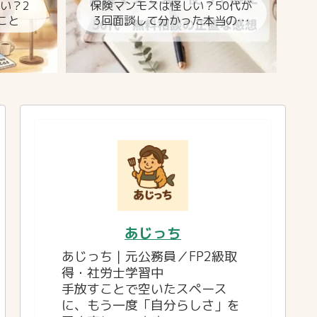
しい？2
保険マンモスは怪しい？50代が
こと
3回面談して分かった本当のと
ころ
あじっち
あじっち｜元公務員／FP2級取
得・社労士学習中
手放すことで空いたスペース
に、もう一度「自分らしさ」を