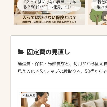
「入ってはいけない保険」はあ
親と
る？50代がFPに相談してわか
離れ
った見直しのポイント
固定費の見直し
通信費・保険・光熱費など、毎月かかる固定
見える化→3ステップの段取りで、50代から
お金と制度