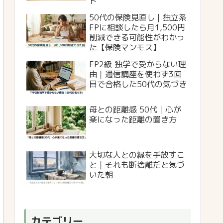
ト
50代の保険見直し｜独立系
FPに相談したら月1,500円
削減できる可能性がわかっ
た【保険マンモス】
FP2級 独学で受からない理
由｜通信講座を使わず3回
目で合格した50代の気づき
母との距離感 50代｜心が
楽になった距離の置き方
大切な人との縁を手放すこ
と｜それも断捨離だと気づ
いた朝
カテゴリー