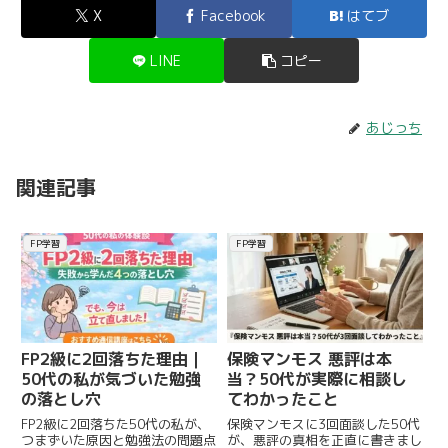
X
Facebook
はてブ
LINE
コピー
あじっち
関連記事
FP学習
FP学習
FP2級に2回落ちた理由｜
保険マンモス 悪評は本
50代の私が気づいた勉強
当？50代が実際に相談し
の落とし穴
てわかったこと
FP2級に2回落ちた50代の私が、
保険マンモスに3回面談した50代
つまずいた原因と勉強法の問題点
が、悪評の真相を正直に書きまし