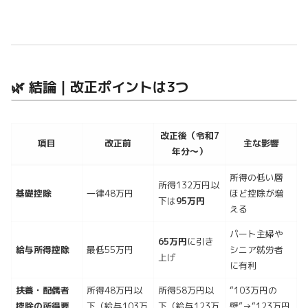
🌿 結論｜改正ポイントは3つ
改正後（令和7
項目
改正前
主な影響
年分～）
所得の低い層
所得132万円以
基礎控除
一律48万円
ほど控除が増
下は
95万円
える
パート主婦や
65万円
に引き
給与所得控除
最低55万円
シニア就労者
上げ
に有利
扶養・配偶者
所得48万円以
所得58万円以
“103万円の
控除の所得要
下（給与103万
下（給与123万
壁”→“123万円