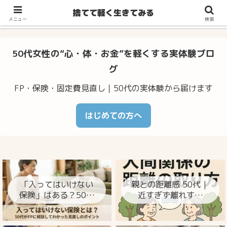
不安・体調のゆらぎ・お金の心配…50代からの暮らしをラクに整え
捨てて軽く生きてみる
るヒント
メニュー
検索
50代女性の“心・体・お金”を軽くする実体験ブロ
グ
FP・保険・固定費見直し｜50代の実体験から届けます
はじめての方へ
「入ってはいけない
親との距離感 50代｜
保険」はある？50代
近すぎず離れすぎ
がFPに相談してわか
ず、心が楽になる整
った見直しのポイン
え方