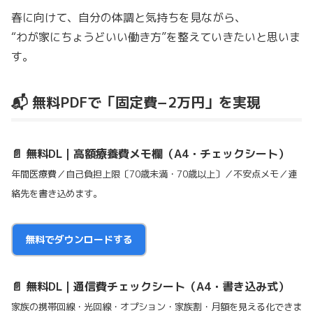
春に向けて、自分の体調と気持ちを見ながら、
“わが家にちょうどいい働き方”を整えていきたいと思いま
す。
📬 無料PDFで「固定費−2万円」を実現
📄 無料DL｜高額療養費メモ欄（A4・チェックシート）
年間医療費／自己負担上限〔70歳未満・70歳以上〕／不安点メモ／連
絡先を書き込めます。
無料でダウンロードする
📄 無料DL｜通信費チェックシート（A4・書き込み式）
家族の携帯回線・光回線・オプション・家族割・月額を見える化できま