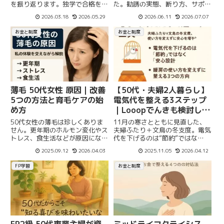
を振り返ります。独学で合格を目
た。勧誘の実態、断り方、サポー
指す方に向けて、改善した学習方
ト体制まで体験ベースで解説しま
2026.03.18
2026.05.29
2026.06.11
2026.07.07
法と気づきをまとめました。
す。
お金と制度
お金と制度
薄毛 50代女性 原因｜改善
【50代・夫婦2人暮らし】
5つの方法と育毛ケアの始
電気代を整える3ステップ
め方
｜Looopでんきも検討した
話
50代女性の薄毛は珍しくありま
11月の寒さとともに見直した、
せん。更年期のホルモン変化やス
夫婦ふたり＋文鳥の冬支度。電気
トレス、食生活などが原因になり
代を下げるのは“節約”ではな
ます。私の体験を交えながら、薄
く“安心設計”。FP視点で、使い方
2025.09.12
2026.04.03
2025.11.05
2026.04.12
毛の原因と改善のヒントをわかり
を変えずに暮らしを整える方法を
やすく紹介します。
紹介します。
FP学習
お金と制度
FP2級 50代専業主婦が資
ミッドライフクライシス