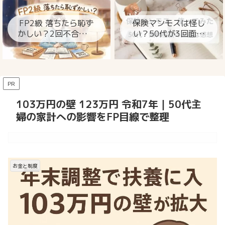
ト
FP2級 落ちたら恥ず
保険マンモスは怪し
かしい？2回不合格の
い？50代が3回面談
私が今思うこと
して分かった本当の
ところ
PR
103万円の壁 123万円 令和7年｜50代主
婦の家計への影響をFP目線で整理
お金と制度