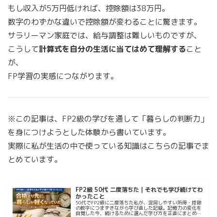
もし収入が5万円低ければ、控除額は38万円。
数字のわずかな違いで控除額が変わることに驚きます。
サラリーマン家庭では、給与調整は難しいものですが、
こうして
計算式を自分の生活に当てはめて理解する
こと
が、
FP学習の実感につながります。
※この記事は、FP2級の学びを通して「暮らしの判断力」
を身につけようとした体験から書いています。
実際に私が生活の中で使っている知識はこちらの記事でま
とめています。
FP2級 50代 二度落ちた｜それでも学び続けてわ
かったこと
50代でFP2級に二度落ちた私が、混同しやすい所得・控除
の数字につまずきながら学び直した記録。記憶力の変化を
自覚した今、続けるために選んだ学び方を正直にまとめま