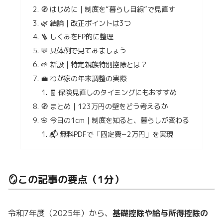
🧭 はじめに｜制度を“暮らし目線”で見直す
🌿 結論｜改正ポイントは3つ
🪜 しくみをFP的に整理
💬 具体例で見てみましょう
🌱 新設｜特定親族特別控除とは？
💼 わが家の年末調整の実際
🧾 保険見直しのタイミングにもおすすめ
🧭 まとめ｜123万円の壁をどう考えるか
🌸 今日の1cm｜制度を知ると、暮らしが変わる
📬 無料PDFで「固定費−2万円」を実現
🪞この記事の要点（1分）
令和7年度（2025年）から、
基礎控除や給与所得控除の