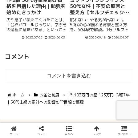
格を目指した理由｜勉強を
50代女性｜不安の原因と
始めたきっかけ
整え方【セルフチェック
付】
夫や息子が伝えてくれたことは、
眠れない・やる気が出ない…。
「合格がゴールじゃない、学ぶそ
50代の心が揺れる背景と整え方
の過程に意味がある」というこ
を、実体験で解説。1分セルフチ
と。勉強って、若い頃とは違っ
ェック／5分感情日記テンプレ／
2025.07.05
2026.06.03
2025.09.18
2026.04.07
て、今は「知ることの喜び」を感
家事と家計の軽量化で回復。
じながら進められるんですよね。
コメント
コメントを書き込む
ホーム
お金と制度
103万円の壁 123万円 令和7年
｜50代主婦の家計への影響をFP目線で整理
ホーム
シェア
目次へ
トップ
サイドバー