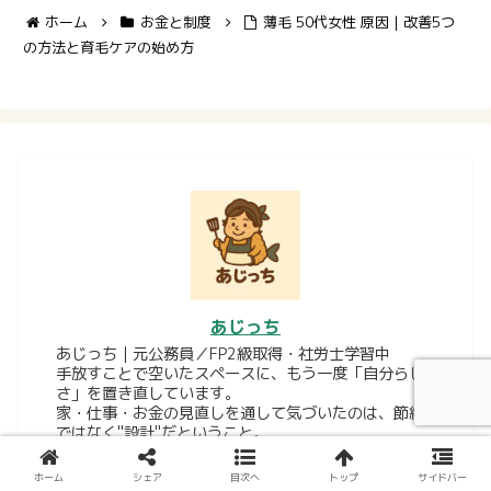
ホーム
お金と制度
薄毛 50代女性 原因｜改善5つ
の方法と育毛ケアの始め方
あじっち
あじっち｜元公務員／FP2級取得・社労士学習中
手放すことで空いたスペースに、もう一度「自分らし
さ」を置き直しています。
家・仕事・お金の見直しを通して気づいたのは、節約
ではなく"設計"だということ。
FP2級を取得し、現在は社労士を学びながら、固定費
（保険・通信・電気）と暮らしの整え方を一次情報ベ
ホーム
シェア
目次へ
トップ
サイドバー