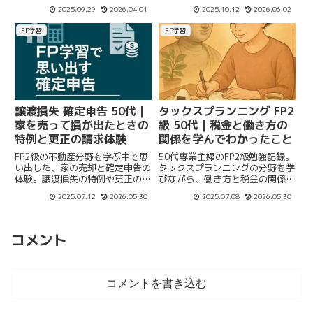
月5千〜1万円の削減へ。比較
に、固定費の整え方を3分野で紹
2025.09.29
2026.04.01
2025.10.12
2026.06.02
表・CTA付き。
介します。
FP学習
FP学習
譲渡損失 確定申告 50代｜
タックスプランニング FP2
家を売って損が出たときの
級 50代｜税金と働き方の
特例と更正の請求体験
関係を学んでわかったこと
FP2級の不動産分野を学ぶ中で思
50代専業主婦のFP2級勉強記録。
い出した、家の売却と確定申告の
タックスプランニングの分野を学
体験。譲渡損失の特例や更正の請
びながら、働き方と税金の関係や
求で実際に税金が還付された経験
制度の理解の大切さについて体験
2025.07.12
2026.05.30
2025.07.08
2026.05.30
を、50代のFP学び直しの視点か
を交えてまとめました。
らわかりやすく綴ります。
コメント
コメントを書き込む