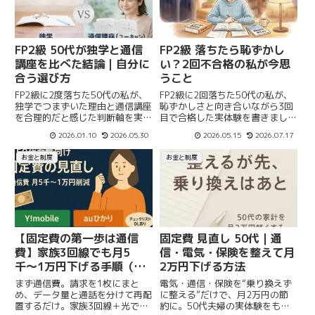
FP2級 50代が独学と通信
FP2級 落ちたら恥ずかし
講座を比べた結論｜自分に
い？2回不合格の私が今思
合う選び方
うこと
FP2級に2度落ちた50代の私が、
FP2級に2回落ちた50代の私が、
独学でつまずいた理由と通信講座
恥ずかしさと向き合いながら3回
を合理的だと感じた判断軸を実体
目で合格した実体験を書きまし
験でまとめました。続かなかった
た。落ちることより、続けること
2026.01.10
2026.05.30
2026.05.15
2026.07.17
人向け。
の意味を感じている方に読んでほ
しい記事です。
お金と制度
お金と制度
【固定費の第一歩は通信
固定費 見直し 50代｜通
費】家族3回線でも月5
信・電気・保険を整えて月
千〜1万円下げる手順（保
2万円下げる方法
存版）
まず通信費。請求を1枚にまと
電気・通信・保険を“乗り換えず
め、データ量と通話を分けて再配
に整える”だけで、月2万円の節
置するだけ。家族3回線＋光でも
約に。50代夫婦の実体験をもと