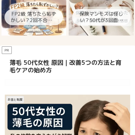
ト
FP2級 落ちたら恥ず
保険マンモスは怪し
かしい？2回不合格の
い？50代が3回面談
私が今思うこと
して分かった本当の
ところ
PR
薄毛 50代女性 原因｜改善5つの方法と育
毛ケアの始め方
お金と制度