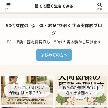
不安・体調のゆらぎ・お金の心配…50代からの暮らしをラクに整え
捨てて軽く生きてみる
るヒント
メニュー
検索
50代女性の“心・体・お金”を軽くする実体験ブロ
グ
FP・保険・固定費見直し｜50代の実体験から届けます
はじめての方へ
「入ってはいけない
親との距離感 50代｜
保険」はある？50代
近すぎず離れすぎ
がFPに相談してわか
ず、心が楽になる整
った見直しのポイン
え方