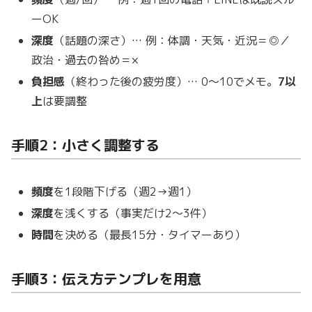
ーOK
深度
（話題の深さ）… 例：体調・天気・近況＝◎／
政治・過去の咎め＝×
負担感
（終わった後の疲労度）… 0〜10でメモ。
7以
上
は要調整
手順2：小さく調整する
頻度
を1段階下げる（週2→週1）
深度
を浅くする（事実だけ2〜3件）
時間
を決める（最長15分・タイマーあり）
手順3：伝え方テンプレを用意