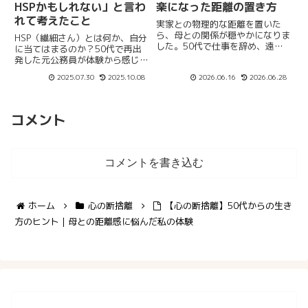
HSPかもしれない」と言わ
楽になった距離の置き方
れて考えたこと
実家との物理的な距離を置いた
ら、母との関係が穏やかになりま
HSP（繊細さん）とは何か、自分
した。50代で仕事を辞め、遠く
に当てはまるのか？50代で再出
に引っ越した私の体験から、距離
発した元公務員が体験から感じた
感の置き方と心が楽になった理由
「自分らしさ」との向き合い方。
2025.07.30
2025.10.08
2026.06.16
2026.06.28
を正直に書きました。
コメント
コメントを書き込む
ホーム
心の断捨離
【心の断捨離】50代からの生き
方のヒント｜母との距離感に悩んだ私の体験