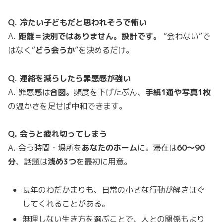
Q. 冷たい子どもだと思われそうで怖い
A.
距離＝決別ではありません。設計です。
“会わない”で
はなく“
どう会うか
”を決めるだけ。
Q. 連絡を減らしたら罪悪感が強い
A. 罪悪感は
合図
。頻度を下げたぶん、
手紙1通や写真1枚
の温かさを足せば中和できます。
Q. 会うと疲れ切ってしまう
A. 会う時間・場所を
あなたのホーム
に。滞在は
60〜90
分
、話題は
浅め3つ
を最初に用意。
長年のわだかまりも、日常の小さな行動が解きほぐ
してくれることがある。
無理しない生き方を選ぶことで、人との関係もより