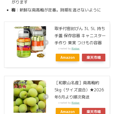
がります
梅
：新鮮な南高梅が定番。時期を逃さないように
取手付密封びん 3L 5L 持ち
手蓋 保存容器 キャニスター
手作り 果実 つけもの容器
created by
Rinker
Amazon
楽天市場
［和歌山名産］南高梅約
5kg（サイズ混合）★2026
年6月より順次発送
created by
Rinker
Amazon
楽天市場