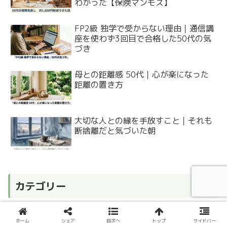
わかった【保険マンモス】
FP2級 独学で受からない理由｜通信講
座を使わず3回目で合格した50代の気
づき
母との距離感 50代｜心が楽になった
距離の置き方
大切な人との縁を手放すこと｜それも
断捨離だと気づいた朝
カテゴリー
お金と制度
ホーム
シェア
目次へ
トップ
サイドバー