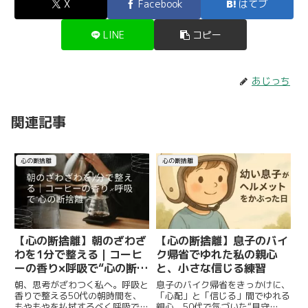
X
Facebook
はてブ
LINE
コピー
あじっち
関連記事
心の断捨離
心の断捨離
【心の断捨離】息子のバイ
【心の断捨離】朝のざわざ
ク帰省でゆれた私の親心
わを1分で整える｜コーヒ
と、小さな信じる練習
ーの香り×呼吸で“心の断捨
離”
息子のバイク帰省をきっかけに、
朝、思考がざわつく私へ。呼吸と
「心配」と「信じる」間でゆれる
香りで整える50代の朝時間を、
親心。50代で気づいた“見守
もやもやを払拭するべく呼吸で整