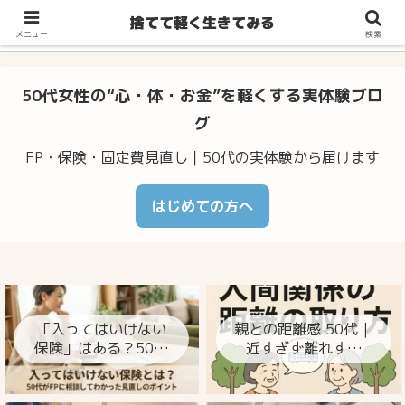
不安・体調のゆらぎ・お金の心配…50代からの暮らしをラクに整え
捨てて軽く生きてみる
るヒント
メニュー
検索
50代女性の“心・体・お金”を軽くする実体験ブロ
グ
FP・保険・固定費見直し｜50代の実体験から届けます
はじめての方へ
「入ってはいけない
親との距離感 50代｜
保険」はある？50代
近すぎず離れすぎ
がFPに相談してわか
ず、心が楽になる整
った見直しのポイン
え方