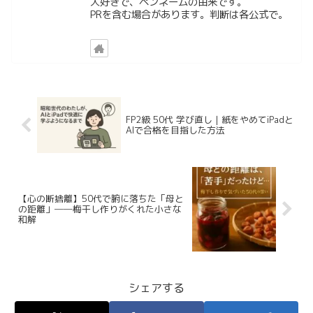
大好きで、ペンネームの由来です。
PRを含む場合があります。判断は各公式で。
FP2級 50代 学び直し｜紙をやめてiPadと
AIで合格を目指した方法
【心の断捨離】50代で腑に落ちた「母と
の距離」──梅干し作りがくれた小さな
和解
シェアする