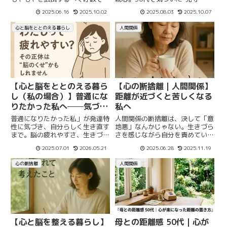
る”という優しい関わり方を綴り
えて乗り越えていく方法を試みて
2025.06.16
2025.10.02
2025.08.03
2025.10.07
ます。
います。
心と脳をととのえる暮らし
人間関係
【心と脳をととのえる暮ら
【心の断捨離｜人間関係】
し（私の場合）】普通にな
距離が近づくと苦しくなる
りたかった私へ──気づい
私へ
た特性と、これからの生き
普通になりたかった私」が発達特
人間関係の断捨離は、決して「意
方
性に気づき、自分らしく生き直す
地悪」なんかじゃない。生きづら
まで。脳の疲れやすさ、生きづら
さを感じながら自分を責めていま
さに悩む方に届けたい気づきの記
した。でも責めなくてもよいので
2025.07.01
2026.05.21
2025.06.28
2025.11.19
録。
はないか、と問いかけてみます。
人間関係の断捨離は、孤独になる
心の断捨離
人間関係
ことではないのです。自分の心を
守る、ひとつの方法です。
【心と脳を整える暮らし】
母との距離感 50代｜心が