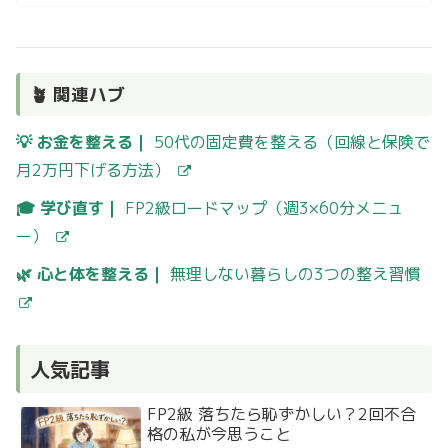
🪴 関連ハブ
💡 お金を整える｜
50代の固定費を整える（回線と保険で
月2万円下げる方法）
🎓 学び直す｜
FP2級ロードマップ（週3×60分メニュ
ー）
🌿 心と体を整える｜
無理しない暮らしの3つの整え習慣
人気記事
FP2級 落ちたら恥ずかしい？2回不合
格の私が今思うこと