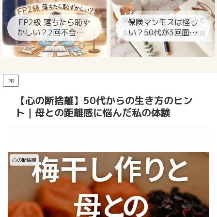
ト
FP2級 落ちたら恥ず
保険マンモスは怪し
かしい？2回不合格の
い？50代が3回面談
私が今思うこと
して分かった本当の
ところ
PR
【心の断捨離】50代からの生き方のヒン
ト｜母との距離感に悩んだ私の体験
心の断捨離