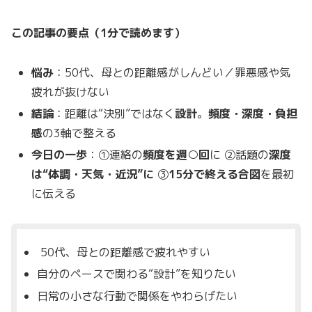
この記事の要点（1分で読めます）
悩み
：50代、母との距離感がしんどい／罪悪感や気
疲れが抜けない
結論
：距離は“決別”ではなく
設計
。
頻度・深度・負担
感
の3軸で整える
今日の一歩
：①連絡の
頻度を週○回
に ②話題の
深度
は“体調・天気・近況”に
③
15分で終える合図
を最初
に伝える
50代、母との距離感で疲れやすい
自分のペースで関わる“設計”を知りたい
日常の小さな行動で関係をやわらげたい