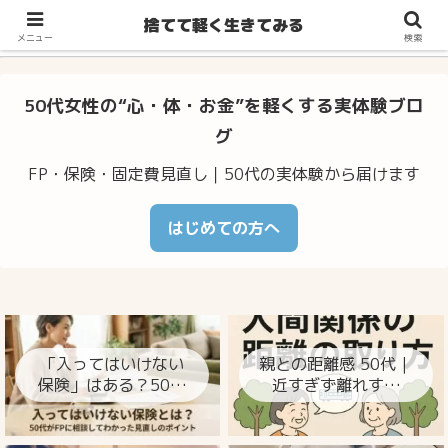
不安・体調のゆらぎ・お金の心配…50代からの暮らしをラクに整え
捨てて軽く生きてみる
るヒント
メニュー
検索
50代女性の“心・体・お金”を軽くする実体験ブロ
グ
FP・保険・固定費見直し｜50代の実体験から届けます
はじめての方へ
「入ってはいけない
親との距離感 50代｜
保険」はある？50代
近すぎず離れすぎ
がFPに相談してわか
ず、心が楽になる整
った見直しのポイン
え方