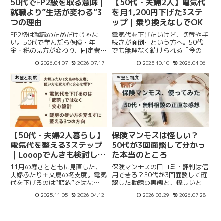
50代でFP2級を取る意味｜
【50代・夫婦2人】電気代
就職より”生活が変わる”3
を月1,200円下げた3ステ
つの理由
ップ｜乗り換えなしでOK
FP2級は就職のためだけじゃな
電気代を下げたいけど、切替や手
い。50代で学んだら保険・年
続きが面倒…という方へ。50代
金・税の見方が変わり、固定費が
でも無理なく続けられる「今の契
月2万円下がった。夫の障害や医
約を整えるだけ」で節約できる方
2026.04.07
2026.07.17
2025.10.10
2026.04.06
療費控除にも役立った実体験を3
法を3ステップで紹介します。
つの理由でまとめました。
お金と制度
お金と制度
【50代・夫婦2人暮らし】
保険マンモスは怪しい？
電気代を整える3ステップ
50代が3回面談して分かっ
｜Looopでんきも検討した
た本当のところ
話
11月の寒さとともに見直した、
保険マンモスの口コミ・評判は信
夫婦ふたり＋文鳥の冬支度。電気
用できる？50代が3回面談して確
代を下げるのは“節約”ではな
認した勧誘の実態と、怪しいと感
く“安心設計”。FP視点で、使い方
じた点への正直な答えをまとめて
2025.11.05
2026.04.12
2026.03.29
2026.07.28
を変えずに暮らしを整える方法を
います。
紹介します。