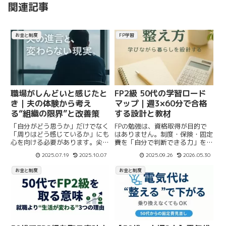
関連記事
お金と制度
FP学習
職場がしんどいと感じたと
FP2級 50代の学習ロード
き｜夫の体験から考え
マップ｜週3×60分で合格
る“組織の限界”と改善策
する設計と教材
「自分がどう思うか」だけでなく
FPの勉強は、資格取得が目的で
「周りはどう感じているか」にも
はありません。制度・保険・固定
心を向ける必要があります。尖っ
費を「自分で判断できる力」を身
た自分を前面に出す前に、まずは
につけるための学び。50代の学
2025.07.19
2025.10.07
2025.09.26
2026.05.30
深呼吸をして、「ここは生きるた
び直しを前提に、無理なく続く設
めの戦場ではなく、働く場・楽し
計と教材選びをまとめました。
お金と制度
お金と制度
む場」と捉える視点が大事だな
と、今の私は思います。