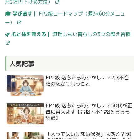
月2万円下げる方法）
🎓 学び直す｜
FP2級ロードマップ（週3×60分メニュ
ー）
🌿 心と体を整える｜
無理しない暮らしの3つの整え習慣
人気記事
FP2級 落ちたら恥ずかしい？2回不合
格の私が今思うこと
FP3級 落ちたら恥ずかしい？50代が正
直に答えます【合格・不合格どちらも
経験】
「入ってはいけない保険」はある？50