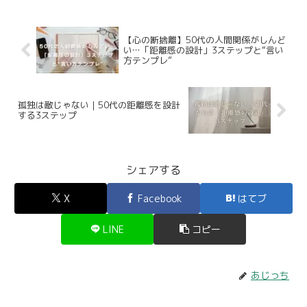
【心の断捨離】50代の人間関係がしんど
い…「距離感の設計」3ステップと“言い
方テンプレ”
孤独は敵じゃない｜50代の距離感を設計
する3ステップ
シェアする
X
Facebook
はてブ
LINE
コピー
あじっち