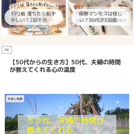
ト
FP2級 落ちたら恥ず
保険マンモスは怪し
かしい？2回不合格の
い？50代が3回面談
私が今思うこと
して分かった本当の
ところ
PR
【50代からの生き方】50代、夫婦の時間
が教えてくれる心の温度
お金と制度