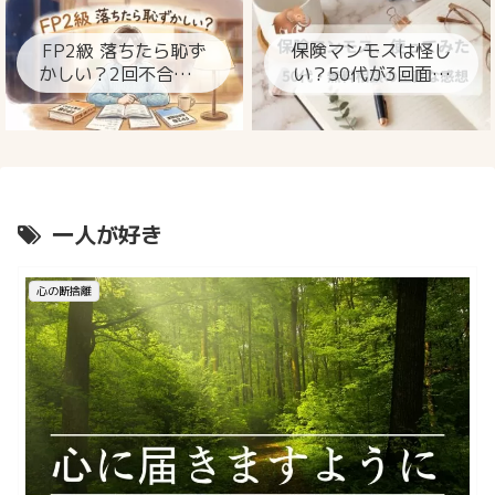
ト
FP2級 落ちたら恥ず
保険マンモスは怪し
かしい？2回不合格の
い？50代が3回面談
私が今思うこと
して分かった本当の
ところ
一人が好き
心の断捨離