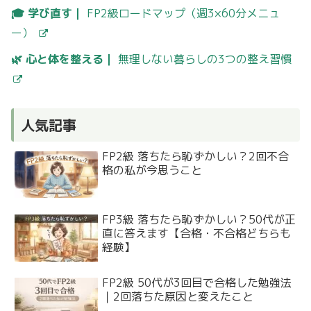
🎓 学び直す｜
FP2級ロードマップ（週3×60分メニュ
ー）
🌿 心と体を整える｜
無理しない暮らしの3つの整え習慣
人気記事
FP2級 落ちたら恥ずかしい？2回不合
格の私が今思うこと
FP3級 落ちたら恥ずかしい？50代が正
直に答えます【合格・不合格どちらも
経験】
FP2級 50代が3回目で合格した勉強法
｜2回落ちた原因と変えたこと