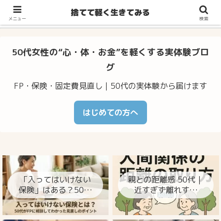
不安・体調のゆらぎ・お金の心配…50代からの暮らしをラクに整え
捨てて軽く生きてみる
るヒント
メニュー
検索
50代女性の“心・体・お金”を軽くする実体験ブロ
グ
FP・保険・固定費見直し｜50代の実体験から届けます
はじめての方へ
「入ってはいけない
親との距離感 50代｜
保険」はある？50代
近すぎず離れすぎ
がFPに相談してわか
ず、心が楽になる整
った見直しのポイン
え方