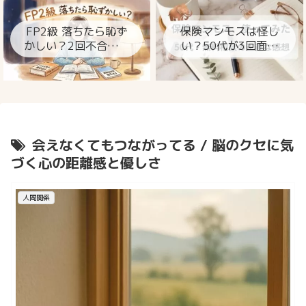
ト
FP2級 落ちたら恥ず
保険マンモスは怪し
かしい？2回不合格の
い？50代が3回面談
私が今思うこと
して分かった本当の
ところ
会えなくてもつながってる / 脳のクセに気
づく心の距離感と優しさ
人間関係