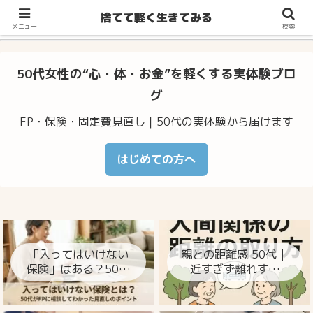
不安・体調のゆらぎ・お金の心配…50代からの暮らしをラクに整え
捨てて軽く生きてみる
るヒント
メニュー
検索
50代女性の“心・体・お金”を軽くする実体験ブロ
グ
FP・保険・固定費見直し｜50代の実体験から届けます
はじめての方へ
「入ってはいけない
親との距離感 50代｜
保険」はある？50代
近すぎず離れすぎ
がFPに相談してわか
ず、心が楽になる整
った見直しのポイン
え方