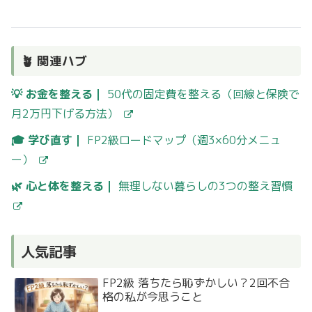
🪴 関連ハブ
💡 お金を整える｜
50代の固定費を整える（回線と保険で
月2万円下げる方法）
🎓 学び直す｜
FP2級ロードマップ（週3×60分メニュ
ー）
🌿 心と体を整える｜
無理しない暮らしの3つの整え習慣
人気記事
FP2級 落ちたら恥ずかしい？2回不合
格の私が今思うこと