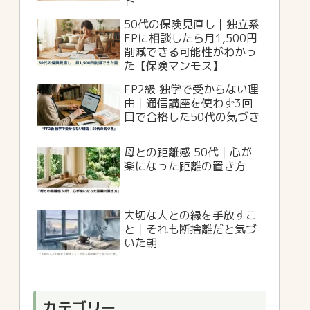
ト
50代の保険見直し｜独立系
FPに相談したら月1,500円
削減できる可能性がわかっ
た【保険マンモス】
FP2級 独学で受からない理
由｜通信講座を使わず3回
目で合格した50代の気づき
母との距離感 50代｜心が
楽になった距離の置き方
大切な人との縁を手放すこ
と｜それも断捨離だと気づ
いた朝
カテゴリー