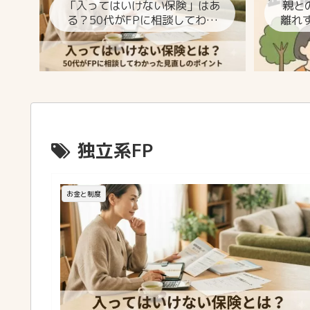
「入ってはいけない保険」はあ
親と
る？50代がFPに相談してわか
離れ
った見直しのポイント
独立系FP
お金と制度