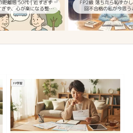
の距離感 50代｜近すぎず
FP2級 落ちたら恥ずか
すぎず、心が楽になる整え
回不合格の私が今思う
方
FP学習