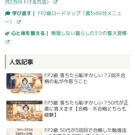
月2万円下げる方法）
🎓 学び直す｜
FP2級ロードマップ（週3×60分メニュ
ー）
🌿 心と体を整える｜
無理しない暮らしの3つの整え習慣
人気記事
FP2級 落ちたら恥ずかしい？2回不合
格の私が今思うこと
FP3級 落ちたら恥ずかしい？50代が正
直に答えます【合格・不合格どちらも
経験】
FP2級 50代が3回目で合格した勉強法