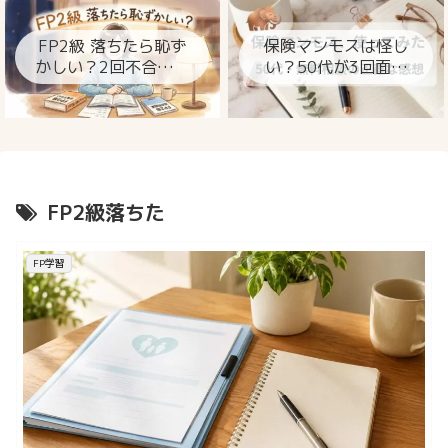
ト
FP2級 落ちたら恥ず
保険マンモスは怪し
かしい？2回不合格の
い？50代が3回面談
私が今思うこと
して分かった本当の
ところ
FP2級落ちた
FP学習