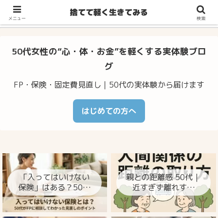
不安・体調のゆらぎ・お金の心配…50代からの暮らしをラクに整え
捨てて軽く生きてみる
るヒント
メニュー
検索
50代女性の“心・体・お金”を軽くする実体験ブロ
グ
FP・保険・固定費見直し｜50代の実体験から届けます
はじめての方へ
「入ってはいけない
親との距離感 50代｜
保険」はある？50代
近すぎず離れすぎ
がFPに相談してわか
ず、心が楽になる整
った見直しのポイン
え方