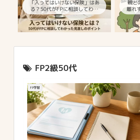
「入ってはいけない保険」はあ
親と
る？50代がFPに相談してわか
離れ
った見直しのポイント
FP2級50代
FP学習