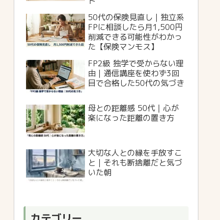
ト
50代の保険見直し｜独立系
FPに相談したら月1,500円
削減できる可能性がわかっ
た【保険マンモス】
FP2級 独学で受からない理
由｜通信講座を使わず3回
目で合格した50代の気づき
母との距離感 50代｜心が
楽になった距離の置き方
大切な人との縁を手放すこ
と｜それも断捨離だと気づ
いた朝
カテゴリー