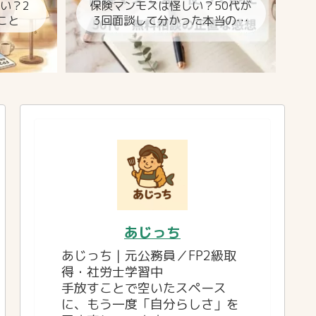
しい？2
保険マンモスは怪しい？50代が
こと
3回面談して分かった本当のと
ころ
あじっち
あじっち｜元公務員／FP2級取
得・社労士学習中
手放すことで空いたスペース
に、もう一度「自分らしさ」を