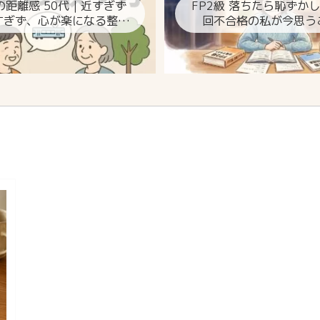
の距離感 50代｜近すぎず
FP2級 落ちたら恥ずか
すぎず、心が楽になる整え
回不合格の私が今思う
方