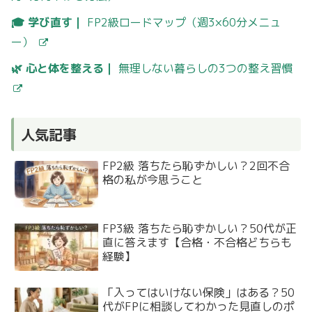
🎓 学び直す｜
FP2級ロードマップ（週3×60分メニュ
ー）
🌿 心と体を整える｜
無理しない暮らしの3つの整え習慣
人気記事
FP2級 落ちたら恥ずかしい？2回不合
格の私が今思うこと
FP3級 落ちたら恥ずかしい？50代が正
直に答えます【合格・不合格どちらも
経験】
「入ってはいけない保険」はある？50
代がFPに相談してわかった見直しのポ