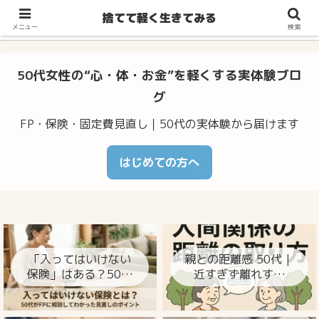
不安・体調のゆらぎ・お金の心配…50代からの暮らしをラクに整え
捨てて軽く生きてみる
るヒント
メニュー
検索
50代女性の“心・体・お金”を軽くする実体験ブロ
グ
FP・保険・固定費見直し｜50代の実体験から届けます
はじめての方へ
「入ってはいけない
親との距離感 50代｜
保険」はある？50代
近すぎず離れすぎ
がFPに相談してわか
ず、心が楽になる整
った見直しのポイン
え方