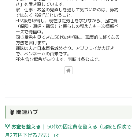
さ」を置き直しています。
家・仕事・お金の見直しを通して気づいたのは、節約
ではなく"設計"だということ。
FP2級を取得し、現在は社労士を学びながら、固定費
（保険・通信・電気）と暮らしの整え方を一次情報ベ
ースで発信中。
同じ景色を見てきた50代の仲間に、現実的に軽くなる
方法を届けます。
趣味は夫と日本百名城めぐり。アジフライが大好き
で、ペンネームの由来です。
PRを含む場合があります。判断は各公式で。
🪴 関連ハブ
💡 お金を整える｜
50代の固定費を整える（回線と保険で
月2万円下げる方法）