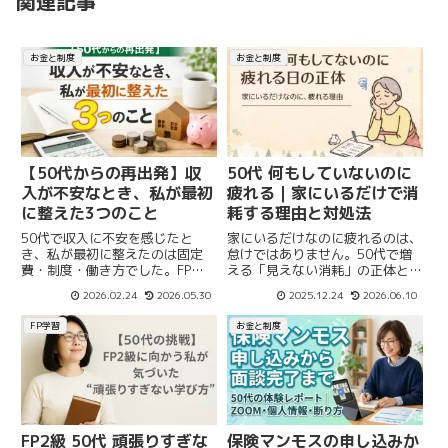
関連記事
お金と制度
お金と制度
【50代からの再出発】収
50代 何もしていないのに
入が不安なとき、私が最初
疲れる｜家にいるだけで消
に整えた3つのこと
耗する理由と対処法
50代で収入に不安を感じたと
家にいるだけなのに疲れるのは、
き、私が最初に整えたのは固定
怠けではありません。50代で増
費・制度・働き方でした。FPを
える「見えない消耗」の正体と、
学び直す中で気づいた、再設計の
暮らしとお金を軽くする考え方を
2026.02.24
2026.05.30
2025.12.24
2026.06.10
具体的な3つの行動を体験ベース
実体験からまとめました。
でまとめます。
FP学習
お金と制度
FP2級 50代 頑張りすぎな
保険マンモスの申し込みか