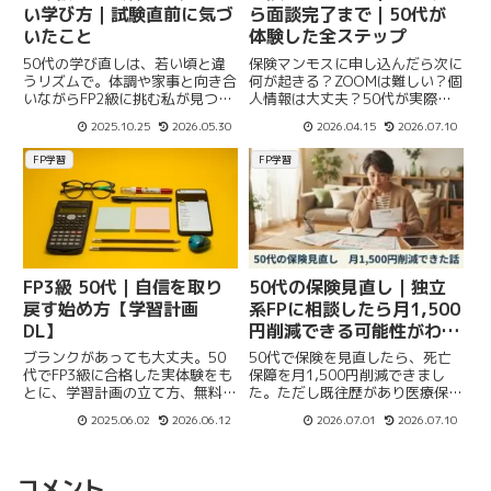
い学び方｜試験直前に気づ
ら面談完了まで｜50代が
いたこと
体験した全ステップ
50代の学び直しは、若い頃と違
保険マンモスに申し込んだら次に
うリズムで。体調や家事と向き合
何が起きる？ZOOMは難しい？個
いながらFP2級に挑む私が見つけ
人情報は大丈夫？50代が実際に
た、“頑張りすぎない学び方”をお
申し込んで面談を完了した流れを
2025.10.25
2026.05.30
2026.04.15
2026.07.10
伝えします。
メールの内容とともに正直に書き
ます。
FP学習
FP学習
FP3級 50代｜自信を取り
50代の保険見直し｜独立
戻す始め方【学習計画
系FPに相談したら月1,500
DL】
円削減できる可能性がわか
った【保険マンモス】
ブランクがあっても大丈夫。50
50代で保険を見直したら、死亡
代でFP3級に合格した実体験をも
保障を月1,500円削減できまし
とに、学習計画の立て方、無料教
た。ただし既往歴があり医療保険
材の活用、CBT当日の流れ、2級
は変更できず。独立系FPだから
2025.06.02
2026.06.12
2026.07.01
2026.07.10
への繋ぎ方までを具体的に解説。
正直に教えてもらえた、保険マン
テンプレDLあり。
モス3回面談の実体験をまとめて
います。
コメント