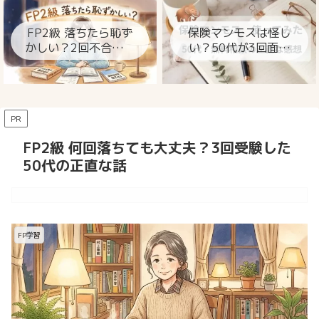
ト
FP2級 落ちたら恥ず
保険マンモスは怪し
かしい？2回不合格の
い？50代が3回面談
私が今思うこと
して分かった本当の
ところ
PR
FP2級 何回落ちても大丈夫？3回受験した
50代の正直な話
FP学習