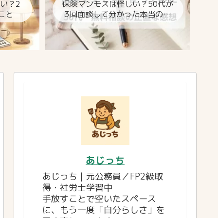
しい？2
保険マンモスは怪しい？50代が
こと
3回面談して分かった本当のと
ころ
あじっち
あじっち｜元公務員／FP2級取
得・社労士学習中
手放すことで空いたスペース
に、もう一度「自分らしさ」を