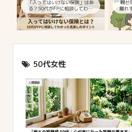
「入ってはいけない保険」はあ
親と
る？50代がFPに相談してわか
離れ
った見直しのポイント
50代女性
人間関係