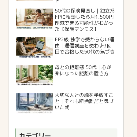
ト
50代の保険見直し｜独立系
FPに相談したら月1,500円
削減できる可能性がわかっ
た【保険マンモス】
FP2級 独学で受からない理
由｜通信講座を使わず3回
目で合格した50代の気づき
母との距離感 50代｜心が
楽になった距離の置き方
大切な人との縁を手放すこ
と｜それも断捨離だと気づ
いた朝
カテゴリー