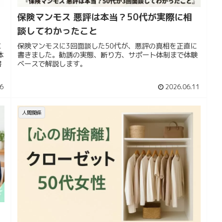
保険マンモス 悪評は本当？50代が実際に相
談してわかったこと
に
保険マンモスに3回面談した50代が、悪評の真相を正直に
体
書きました。勧誘の実態、断り方、サポート体制まで体験
書
ベースで解説します。
6
2026.06.11
人間関係