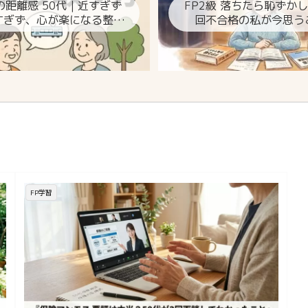
の距離感 50代｜近すぎず
FP2級 落ちたら恥ずか
すぎず、心が楽になる整え
回不合格の私が今思う
方
FP学習