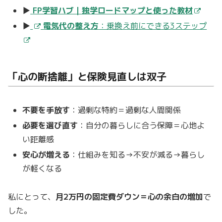
▶
FP学習ハブ｜独学ロードマップと使った教材
▶
電気代の整え方
：乗換え前にできる3ステップ
「心の断捨離」と保険見直しは双子
不要を手放す
：過剰な特約＝過剰な人間関係
必要を選び直す
：自分の暮らしに合う保障＝心地よ
い距離感
安心が増える
：仕組みを知る→不安が減る→暮らし
が軽くなる
私にとって、
月2万円の固定費ダウン＝心の余白の増加
で
した。