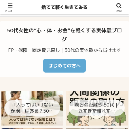
不安・体調のゆらぎ・お金の心配…50代からの暮らしをラクに整え
捨てて軽く生きてみる
るヒント
メニュー
検索
50代女性の“心・体・お金”を軽くする実体験ブロ
グ
FP・保険・固定費見直し｜50代の実体験から届けます
はじめての方へ
「入ってはいけない
親との距離感 50代｜
保険」はある？50代
近すぎず離れすぎ
がFPに相談してわか
ず、心が楽になる整
った見直しのポイン
え方