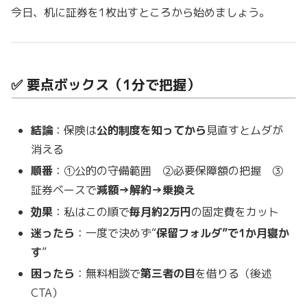
今日、机に証券を1枚出すところから始めましょう。
✅ 要点ボックス（1分で把握）
結論
：保険は
公的制度を知ってから
見直すとムダが
消える
順番
：①公的の守備範囲 ②必要保障額の把握 ③
証券ベースで
減額→解約→乗換え
効果
：私はこの順で
毎月約2万円
の固定費をカット
迷ったら
：一度で決めず“
保留フォルダ”で1か月寝か
す
”
困ったら
：無料相談で
第三者の目
を借りる（後述
CTA）