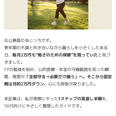
元公務員のあじっちです。
更年期の不調と向き合いながら暮らしを小さくしたある
日、
毎月2万円も“怖さのための保険”を買っていた
と気づ
きました。
FPの勉強を始め、公的医療・年金の守備範囲を知った瞬
間、発想が
「全部守る→必要だけ補う」へ。そこから固定
費は月約2万円ダウン
。心にも呼吸が戻りました。
本記事は、私が実際にやった
3ステップの見直し手順
を、
50代向けにやさしく整理したガイドです。