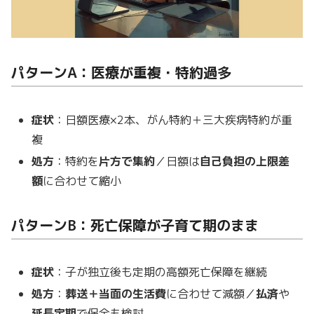
パターンA：医療が重複・特約過多
症状
：日額医療×2本、がん特約＋三大疾病特約が重
複
処方
：特約を
片方で集約
／日額は
自己負担の上限差
額
に合わせて縮小
パターンB：死亡保障が子育て期のまま
症状
：子が独立後も定期の高額死亡保障を継続
処方
：
葬送＋当面の生活費
に合わせて減額／
払済
や
延長定期
で保全も検討