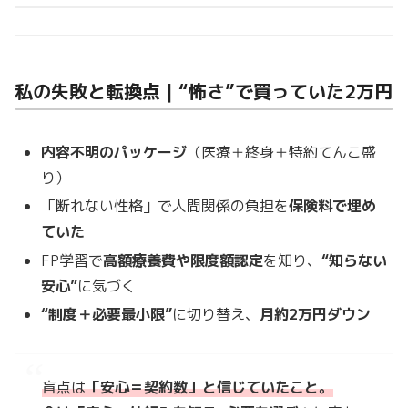
私の失敗と転換点｜“怖さ”で買っていた2万円
内容不明のパッケージ
（医療＋終身＋特約てんこ盛
り）
「断れない性格」で人間関係の負担を
保険料で埋め
ていた
FP学習で
高額療養費や限度額認定
を知り、
“知らない
安心”
に気づく
“制度＋必要最小限”
に切り替え、
月約2万円ダウン
盲点は
「安心＝契約数」と信じていたこと。