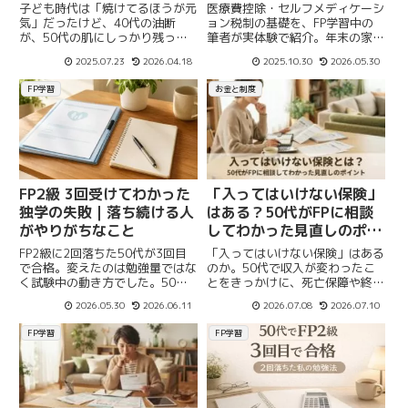
順
子ども時代は「焼けてるほうが元
医療費控除・セルフメディケーシ
気」だったけど、40代の油断
ョン税制の基礎を、FP学習中の
が、50代の肌にしっかり残って
筆者が実体験で紹介。年末の家計
いる。今からでも遅くない、未来
整理に役立つ制度と、無料FP相
2025.07.23
2026.04.18
2025.10.30
2026.05.30
の自分を守るために、暑さ対策＝
談で安心を得る方法を解説。
健康対策として、丁寧に暮らした
FP学習
お金と制度
い。
FP2級 3回受けてわかった
「入ってはいけない保険」
独学の失敗｜落ち続ける人
はある？50代がFPに相談
がやりがちなこと
してわかった見直しのポイ
ント
FP2級に2回落ちた50代が3回目
「入ってはいけない保険」はある
で合格。変えたのは勉強量ではな
のか。50代で収入が変わったこ
く試験中の動き方でした。50問
とをきっかけに、死亡保障や終身
を15分で解き切る方法と、落ち
保険を見直した体験談。FPに相
2026.05.30
2026.06.11
2026.07.08
2026.07.10
続ける人の共通点を実体験で解説
談してわかったことを、実体験を
します。
もとにお伝えします。
FP学習
FP学習