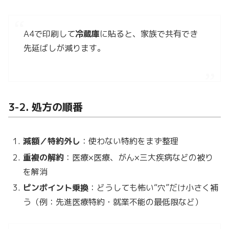
A4で印刷して
冷蔵庫
に貼ると、家族で共有でき
先延ばしが減ります。
3-2. 処方の順番
減額／特約外し
：使わない特約をまず整理
重複の解約
：医療×医療、がん×三大疾病などの被り
を解消
ピンポイント乗換
：どうしても怖い“穴”だけ小さく補
う（例：先進医療特約・就業不能の最低限など）