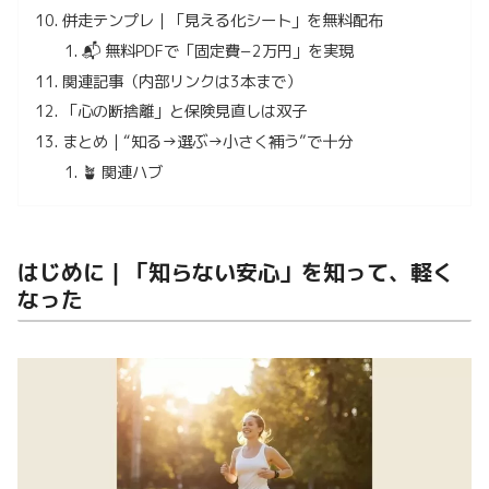
併走テンプレ｜「見える化シート」を無料配布
📬 無料PDFで「固定費−2万円」を実現
関連記事（内部リンクは3本まで）
「心の断捨離」と保険見直しは双子
まとめ｜“知る→選ぶ→小さく補う”で十分
🪴 関連ハブ
はじめに｜「知らない安心」を知って、軽く
なった