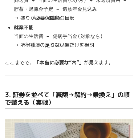
葬送費 + 当面の生活費(○か月) + 未返済費用 −
貯蓄・退職金予定 − 遺族年金見込み
→ 残りが
必要保障額
の目安
就業不能
：
当面の生活費 − 傷病手当金(対象なら)
→ 所得補填の
足りない幅
だけを検討
ここまでで、
「本当に必要な“穴”」
が見えます。
3. 証券を並べて「減額→解約→乗換え」の順
で整える（実戦）