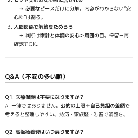
→
必要なピース
だけに分解。内容がわからない“安
心料”は削る。
人間関係で解約をためらう
→ 判断は
家計と体調の安心＞周囲の目
。保留→再
確認でOK。
Q&A（不安の多い順）
Q1. 医療保険は不要になりますか？
A. 一律ではありません。
公的の上限＋自己負担の差額
で
考えると整理しやすい。持病・家族歴・貯蓄で調整を。
Q2. 高額療養費はいつ戻りますか？