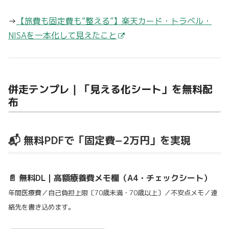
→
【旅費も固定費も“整える”】楽天カード・トラベル・
NISAを一本化して見えたこと
併走テンプレ｜「見える化シート」を無料配
布
📬 無料PDFで「固定費−2万円」を実現
📄 無料DL｜高額療養費メモ欄（A4・チェックシート）
年間医療費／自己負担上限〔70歳未満・70歳以上〕／不安点メモ／連
絡先を書き込めます。