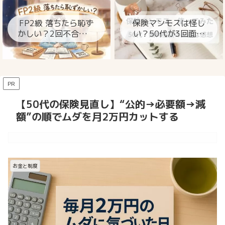
ト
FP2級 落ちたら恥ず
保険マンモスは怪し
かしい？2回不合格の
い？50代が3回面談
私が今思うこと
して分かった本当の
ところ
PR
【50代の保険見直し】“公的→必要額→減
額”の順でムダを月2万円カットする
お金と制度