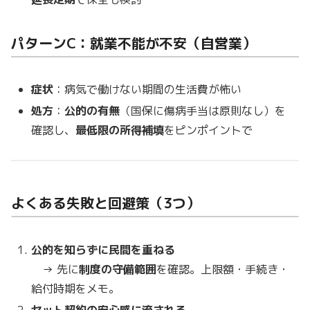
パターンC：就業不能が不安（自営業）
症状
：病気で働けない期間の生活費が怖い
処方
：
公的の有無
（国保に傷病手当は原則なし）を
確認し、
最低限の所得補填
をピンポイントで
よくある失敗と回避策（3つ）
公的を知らずに民間を重ねる
→ 先に
制度の守備範囲
を確認。上限額・手続き・
給付時期をメモ。
セット契約の安心感に流される