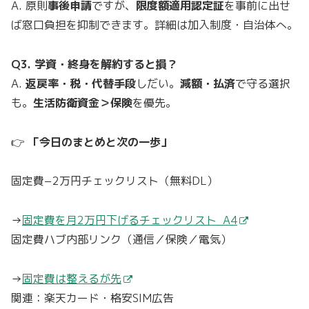
A. 原則
事後申請
ですが、
限度額適用認定証
を事前に出せ
ば窓口負担を抑制できます。詳細は加入制度・自治体へ。
Q3. 学資・終身を解約すると損？
A.
返戻率・税・代替手段
しだい。
減額・払済
で守る選択
も。
生活防衛資金＞保険
を優先。
👉
「今日のまとめと次の一歩」
固定費−2万円チェックリスト（無料DL）
→
固定費を月2万円下げるチェックリスト_A4
固定費ハブ内部リンク（通信／保険／電気）
→
固定費は整えるが先
関連：楽天カード・格安SIM広告