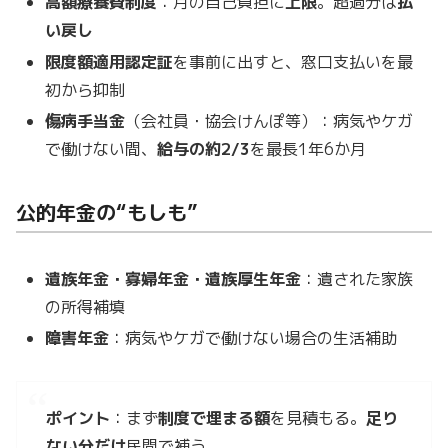
高額療養費制度
：月の自己負担に
上限
。超過分は
払
い戻し
限度額適用認定証
を事前に出すと、窓口支払いを最
初から抑制
傷病手当金
（会社員・協会けんぽ等）：病気やケガ
で働けない間、
給与の約2/3
を最長1年6か月
公的年金の“もしも”
遺族年金・寡婦年金・遺族厚生年金
：遺された家族
の所得補填
障害年金
：病気やケガで働けない場合の生活補助
ポイント
：まず
制度で埋まる額
を見積もる。
足り
ない分だけ
民間で補う。