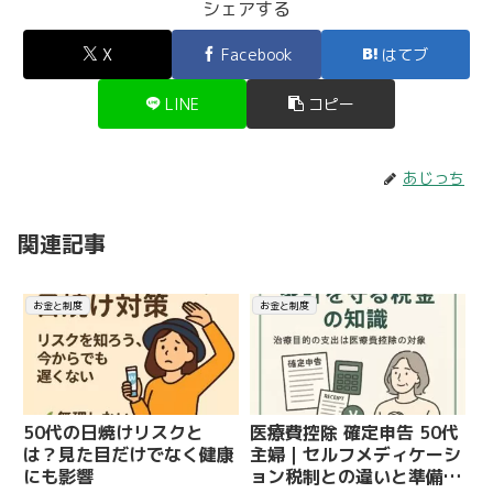
シェアする
X
Facebook
はてブ
LINE
コピー
あじっち
関連記事
お金と制度
お金と制度
50代の日焼けリスクと
医療費控除 確定申告 50代
は？見た目だけでなく健康
主婦｜セルフメディケーシ
にも影響
ョン税制との違いと準備手