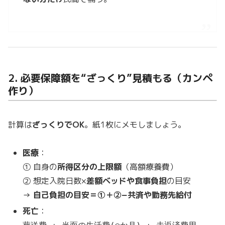
2. 必要保障額を“ざっくり”見積もる（カンペ
作り）
計算は
ざっくりでOK
。紙1枚にメモしましょう。
医療
：
① 自身の
所得区分の上限額
（高額療養費）
② 想定入院日数×
差額ベッドや食事負担
の目安
→
自己負担の目安＝①＋②−共済や勤務先給付
死亡
：