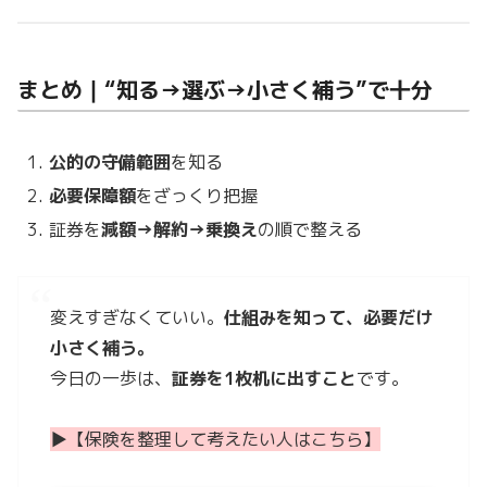
まとめ｜“知る→選ぶ→小さく補う”で十分
公的の守備範囲
を知る
必要保障額
をざっくり把握
証券を
減額→解約→乗換え
の順で整える
変えすぎなくていい。
仕組みを知って、必要だけ
小さく補う。
今日の一歩は、
証券を1枚机に出すこと
です。
▶︎【保険を整理して考えたい人はこちら】