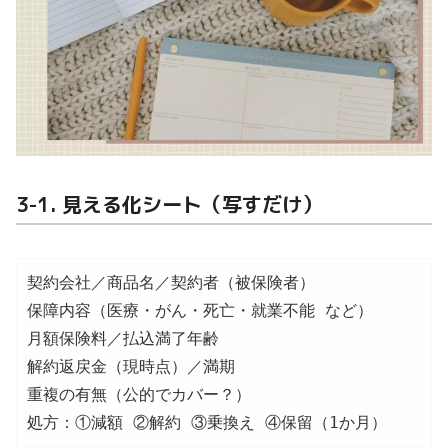
3-1. 見える化シート（写すだけ）
契約会社／商品名／契約者（被保険者）

保障内容（医療・がん・死亡・就業不能 など）

月額保険料／払込満了年齢

解約返戻金（現時点）／満期

重複の有無（公的でカバー？）
