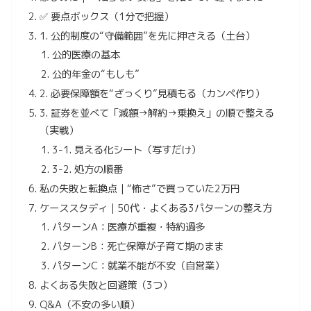
✅ 要点ボックス（1分で把握）
1. 公的制度の“守備範囲”を先に押さえる（土台）
公的医療の基本
公的年金の“もしも”
2. 必要保障額を“ざっくり”見積もる（カンペ作り）
3. 証券を並べて「減額→解約→乗換え」の順で整える
（実戦）
3-1. 見える化シート（写すだけ）
3-2. 処方の順番
私の失敗と転換点｜“怖さ”で買っていた2万円
ケーススタディ｜50代・よくある3パターンの整え方
パターンA：医療が重複・特約過多
パターンB：死亡保障が子育て期のまま
パターンC：就業不能が不安（自営業）
よくある失敗と回避策（3つ）
Q&A（不安の多い順）