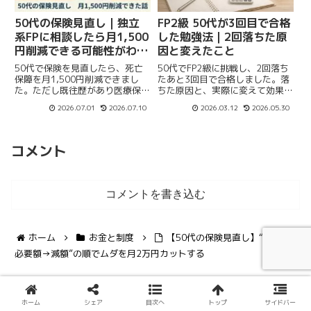
50代の保険見直し｜独立
FP2級 50代が3回目で合格
系FPに相談したら月1,500
した勉強法｜2回落ちた原
円削減できる可能性がわか
因と変えたこと
った【保険マンモス】
50代で保険を見直したら、死亡
50代でFP2級に挑戦し、2回落ち
保障を月1,500円削減できまし
たあと3回目で合格しました。落
た。ただし既往歴があり医療保険
ちた原因と、実際に変えて効果が
は変更できず。独立系FPだから
あった勉強法を体験ベースで解説
2026.07.01
2026.07.10
2026.03.12
2026.05.30
正直に教えてもらえた、保険マン
します。これからFP2級を受験す
モス3回面談の実体験をまとめて
る方の参考になれば幸いです。
います。
コメント
コメントを書き込む
ホーム
お金と制度
【50代の保険見直し】“公的→
必要額→減額”の順でムダを月2万円カットする
ホーム
シェア
目次へ
トップ
サイドバー