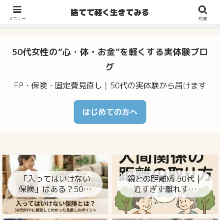
不安・体調のゆらぎ・お金の心配…50代からの暮らしをラクに整え
捨てて軽く生きてみる
るヒント
メニュー
検索
50代女性の“心・体・お金”を軽くする実体験ブロ
グ
FP・保険・固定費見直し｜50代の実体験から届けます
はじめての方へ
「入ってはいけない
親との距離感 50代｜
保険」はある？50代
近すぎず離れすぎ
がFPに相談してわか
ず、心が楽になる整
った見直しのポイン
え方