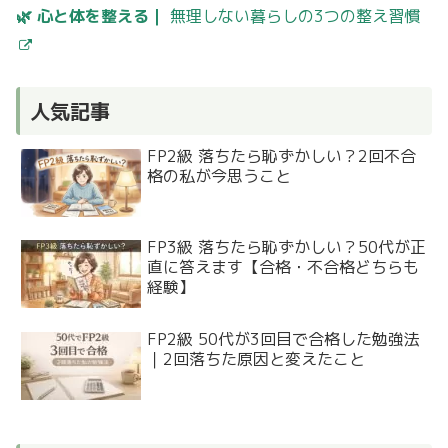
🌿 心と体を整える｜
無理しない暮らしの3つの整え習慣
人気記事
FP2級 落ちたら恥ずかしい？2回不合
格の私が今思うこと
FP3級 落ちたら恥ずかしい？50代が正
直に答えます【合格・不合格どちらも
経験】
FP2級 50代が3回目で合格した勉強法
｜2回落ちた原因と変えたこと