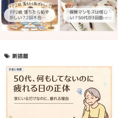
ト
FP2級 落ちたら恥ず
保険マンモスは怪し
かしい？2回不合格の
い？50代が3回面談
私が今思うこと
して分かった本当の
ところ
断捨離
お金と制度